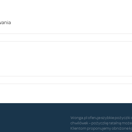
wania
Wonga.pl oferuje szybkie pożyczki 
chwilówek – pożyczkę ratalną może
Klientom proponujemy obniżone ko