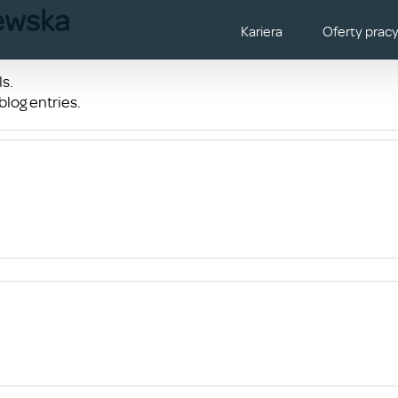
ewska
Kariera
Oferty prac
ls.
log entries.