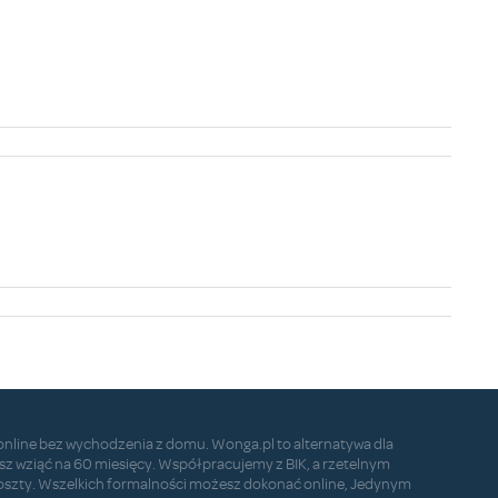
online bez wychodzenia z domu. Wonga.pl to alternatywa dla
sz wziąć na 60 miesięcy. Współpracujemy z BIK, a rzetelnym
szty. Wszelkich formalności możesz dokonać online, Jedynym