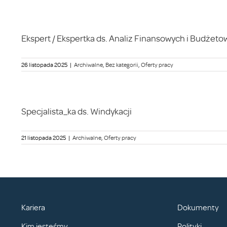
Ekspert / Ekspertka ds. Analiz Finansowych i Budżeto
26 listopada 2025
|
Archiwalne
,
Bez kategorii
,
Oferty pracy
Specjalista_ka ds. Windykacji
21 listopada 2025
|
Archiwalne
,
Oferty pracy
Kariera
Dokumenty
Kim jesteśmy
Polityki