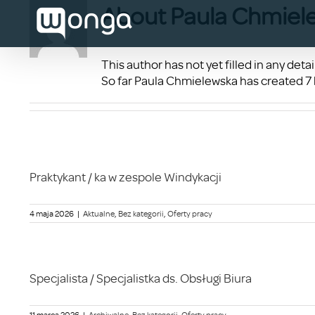
Skip
About
Paula Chmiel
to
content
This author has not yet filled in any detai
So far Paula Chmielewska has created 7 b
Praktykant / ka w zespole Windykacji
4 maja 2026
|
Aktualne
,
Bez kategorii
,
Oferty pracy
Specjalista / Specjalistka ds. Obsługi Biura
11 marca 2026
|
Archiwalne
,
Bez kategorii
,
Oferty pracy