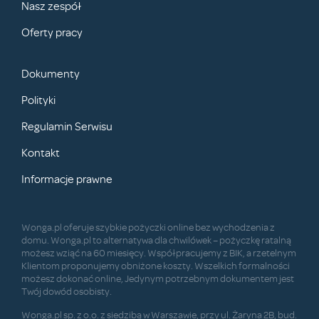
Nasz zespół
Oferty pracy
Dokumenty
Polityki
Regulamin Serwisu
Kontakt
Informacje prawne
Wonga.pl oferuje szybkie pożyczki online bez wychodzenia z
domu. Wonga.pl to alternatywa dla chwilówek – pożyczkę ratalną
możesz wziąć na 60 miesięcy. Współpracujemy z BIK, a rzetelnym
Klientom proponujemy obniżone koszty. Wszelkich formalności
możesz dokonać online, Jedynym potrzebnym dokumentem jest
Twój dowód osobisty.
Wonga.pl sp. z o.o. z siedzibą w Warszawie, przy ul. Żaryna 2B, bud.