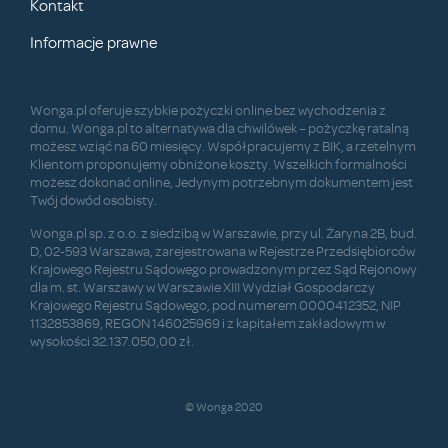
Kontakt
Informacje prawne
Wonga.pl oferuje szybkie pożyczki online bez wychodzenia z
domu. Wonga.pl to alternatywa dla chwilówek – pożyczkę ratalną
możesz wziąć na 60 miesięcy. Współpracujemy z BIK, a rzetelnym
Klientom proponujemy obniżone koszty. Wszelkich formalności
możesz dokonać online, Jedynym potrzebnym dokumentem jest
Twój dowód osobisty.
Wonga.pl sp. z o.o. z siedzibą w Warszawie, przy ul. Żaryna 2B, bud.
D, 02-593 Warszawa, zarejestrowana w Rejestrze Przedsiębiorców
Krajowego Rejestru Sądowego prowadzonym przez Sąd Rejonowy
dla m. st. Warszawy w Warszawie XIII Wydział Gospodarczy
Krajowego Rejestru Sądowego, pod numerem 0000412352, NIP
1132853869, REGON 146025969 i z kapitałem zakładowym w
wysokości 32.137.050,00 zł.
© Wonga 2020