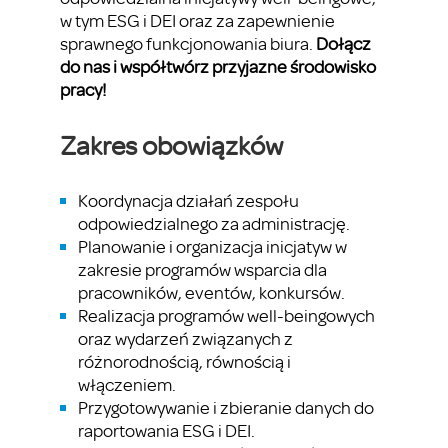
w tym ESG i DEI oraz za zapewnienie
sprawnego funkcjonowania biura.
Do
łą
cz
do nas i wsp
ó
ł
tw
ó
rz przyjazne
ś
rodowisko
pracy!
Zakres obowiązków
Koordynacja działań zespołu
odpowiedzialnego za administrację.
Planowanie i organizacja inicjatyw w
zakresie programów wsparcia dla
pracowników, eventów, konkursów.
Realizacja programów well-beingowych
oraz wydarzeń związanych z
różnorodnością, równością i
włączeniem.
Przygotowywanie i zbieranie danych do
raportowania ESG i DEI.