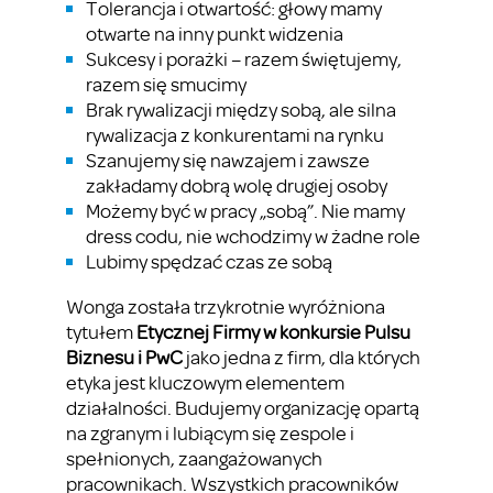
Tolerancja i otwartość: głowy mamy
otwarte na inny punkt widzenia
Sukcesy i porażki – razem świętujemy,
razem się smucimy
Brak rywalizacji między sobą, ale silna
rywalizacja z konkurentami na rynku
Szanujemy się nawzajem i zawsze
zakładamy dobrą wolę drugiej osoby
Możemy być w pracy „sobą”. Nie mamy
dress codu, nie wchodzimy w żadne role
Lubimy spędzać czas ze sobą
Wonga została trzykrotnie wyróżniona
tytułem
Etycznej Firmy w konkursie Pulsu
Biznesu i PwC
jako jedna z firm, dla których
etyka jest kluczowym elementem
działalności. Budujemy organizację opartą
na zgranym i lubiącym się zespole i
spełnionych, zaangażowanych
pracownikach. Wszystkich pracowników